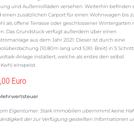
lasung und Außenrollläden versehen. Weiterhin befinden s
 einen zusätzlichen Carport für einen Wohnwagen bis z
hl als offene Terrasse oder geschlossener Wintergarten 
en. Das Grundstück verfügt außerdem über einen
nstromanlage aus dem Jahr 2021. Dieser ist durch eine
berdachung (10.80m lang und 5,90. Breit) in 5 Schrit
taik-Anlage installiert, welche als erstes den selbst
 Kwh) einspeist.
 Euro
ehrwertsteuer
vom Eigentümer. Stark Immobilien übernimmt keine Ha
lständigkeit der zur Verfügung gestellten Informationen 