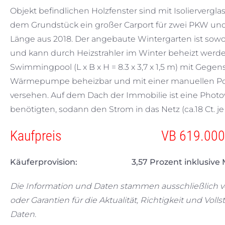
Objekt befindlichen Holzfenster sind mit Isolierverg
dem Grundstück ein großer Carport für zwei PKW und
Länge aus 2018. Der angebaute Wintergarten ist sowo
und kann durch Heizstrahler im Winter beheizt werd
Swimmingpool (L x B x H = 8.3 x 3,7 x 1,5 m) mit Gege
Wärmepumpe beheizbar und mit einer manuellen Poolü
versehen. Auf dem Dach der Immobilie ist eine Photovol
benötigten, sodann den Strom in das Netz (ca.18 Ct. je
Kaufpreis VB 619.000,00
Käuferprovision: 3,57 Prozent inklusive M
Die Information und Daten stammen ausschließlich 
oder Garantien für die Aktualität, Richtigkeit und Vol
Daten.