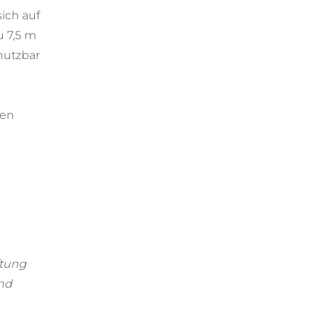
ich auf
u 7,5 m
nutzbar
ten
ftung
und