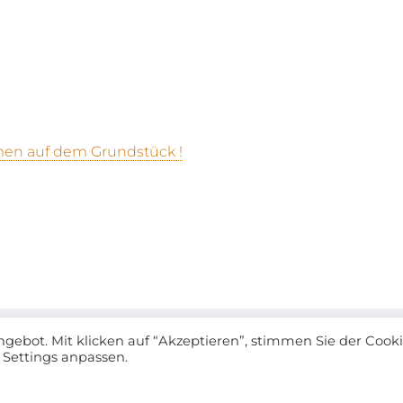
en auf dem Grundstück !
ngebot. Mit klicken auf “Akzeptieren”, stimmen Sie der Cook
 Settings anpassen.
© 2026 | Stark Immobilien - Ihr Makler in Plauen